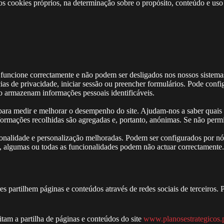
os cookies próprios, na determinação sobre o propósito, conteúdo e uso
e funcione correctamente e não podem ser desligados nos nossos sistem
cias de privacidade, iniciar sessão ou preencher formulários. Pode conf
ão armazenam informações pessoais identificáveis.
o para medir e melhorar o desempenho do site. Ajudam-nos a saber quais
formações recolhidas são agregadas e, portanto, anónimas. Se não permit
ionalidade e personalização melhoradas. Podem ser configurados por nó
es, algumas ou todas as funcionalidades podem não actuar correctamente
ores partilhem páginas e conteúdos através de redes sociais de terceiro
itam a partilha de páginas e conteúdos do site
www.planosestrategicos.