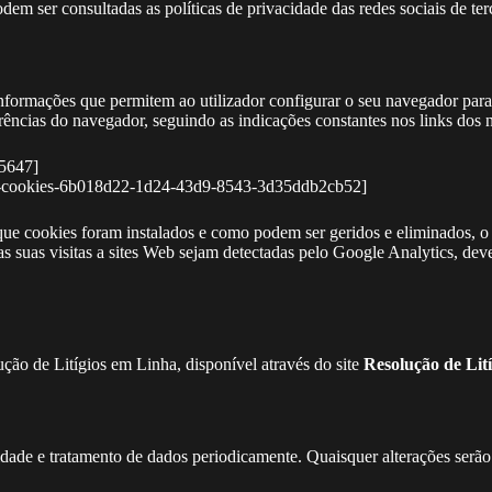
dem ser consultadas as políticas de privacidade das redes sociais de te
formações que permitem ao utilizador configurar o seu navegador para 
erências do navegador, seguindo as indicações constantes nos links dos 
95647]
tivar-cookies-6b018d22-1d24-43d9-8543-3d35ddb2cb52]
que cookies foram instalados e como podem ser geridos e eliminados, o
e as suas visitas a sites Web sejam detectadas pelo Google Analytics, d
ção de Litígios em Linha, disponível através do site
Resolução de Lit
cidade e tratamento de dados periodicamente. Quaisquer alterações serão