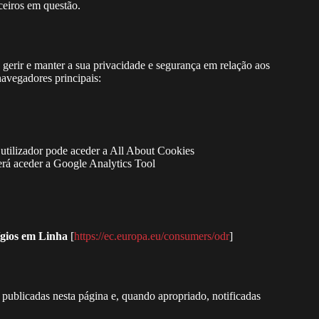
rceiros em questão.
gerir e manter a sua privacidade e segurança em relação aos
navegadores principais:
 utilizador pode aceder a All About Cookies
everá aceder a Google Analytics Tool
ígios em Linha
[
https://ec.europa.eu/consumers/odr
]
 publicadas nesta página e, quando apropriado, notificadas