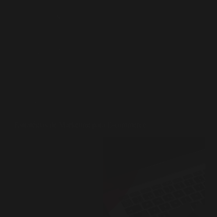
fundamentais para as empresas do sector do Turismo
em Portugal. Num contexto competitivo e em
constante evolução, compreender e implementar
estratégias de marketing eficazes é essencial para
assegurar o crescimento e a…
Beatriz Menino
29/04/2025
Marketing
Estratégias de Marketing para E-commerce