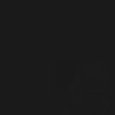
específicas, boas práticas e ferramentas que podem
auxiliar as empresas turísticas a…
Beatriz Menino
08/05/2025
Marketing
Como Atrair Turistas Internacionais com SEO e
Redes Sociais