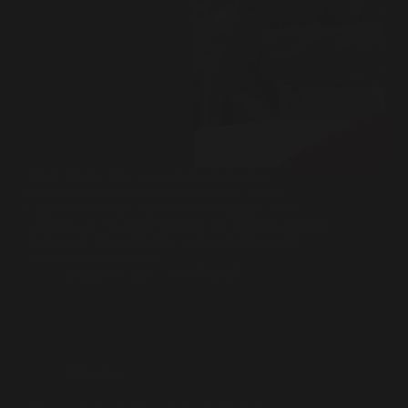
Atrair turistas internacionais é um desafio
permanente e cada vez mais relevante para as
empresas do sector turístico em Portugal. Neste
contexto, as estratégias eficazes de optimização para
motores de busca (SEO) e o uso estratégico das
redes sociais assumem…
Beatriz Menino
08/05/2025
Marketing