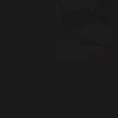
No cenário digital actual, o e-commerce tornou-se
uma parte essencial do comércio global, oferecendo
inúmeras oportunidades para as pequenas e médias
empresas (PME) alcançarem novos mercados e
aumentarem as suas vendas. Contudo, para se
destacar e obter sucesso, é crucial…
Sandra Baiana
12/11/2024