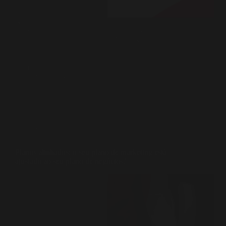
No mundo digital em que vivemos, as redes sociais
desempenham um papel crucial no marketing das
pequenas e médias empresas (PME). No entanto,
simplesmente publicar conteúdos soltos e pontuais
não é suficiente para garantir o sucesso. É imperativo
ter uma…
Sandra Baiana
12/11/2024
Marketing
Planos alinhados: o seu plano de marketing está
ajustado ao seu plano de negócios?